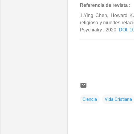
Referencia de revista :
1.Ying Chen, Howard K. K
religioso y muertes relac
Psychiatry , 2020;
DOI: 1
Ciencia
Vida Cristiana
C
o
m