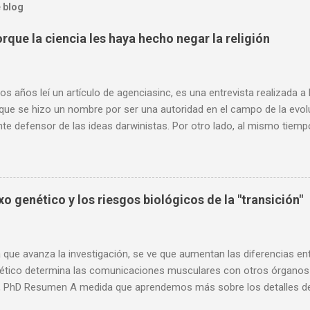
 blog
rque la ciencia les haya hecho negar la religión
os años leí un artículo de agenciasinc, es una entrevista realizada a
 que se hizo un nombre por ser una autoridad en el campo de la evo
nte defensor de las ideas darwinistas. Por otro lado, al mismo tiemp
, muchas de sus opiniones son consideraciones que comparto, sobr
l ateísmo de algunos científicos, y como este ateísmo no se puede 
o, dado que la ciencia no se dedica de oficio a descartar o confirmar c
ento científico como tal es imparcial, aunque muchas de sus concl
o genético y los riesgos biológicos de la "transición"
ar a favor o en contra de la idea de un Dios. Dado el reciente fallecim
 con usted el siguiente artículo. Edgar Ramírez Redacción “Los ate
es haya hecho negar la religión, sino por otras razones” A sus 79 años
que avanza la investigación, se ve que aumentan las diferencias en
ético determina las comunicaciones musculares con otros órganos 
 PhD Resumen A medida que aprendemos más sobre los detalles de la
po humano, debemos considerar la prisa por ayudar a las personas in