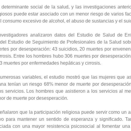
 determinante social de la salud, y las investigaciones ante
eligiosos puede estar asociado con un menor riesgo de varios fa
l consumo excesivo de alcohol, el abuso de sustancias y el suic
investigadores analizaron datos del Estudio de Salud de En
 del Estudio de Seguimiento de Profesionales de la Salud sob
rtes por desesperación: 43 suicidios, 20 muertes por envene
rrosis. Entre los hombres hubo 306 muertes por desesperación:
 muertes por enfermedades hepáticas y cirrosis.
umerosas variables, el estudio mostró que las mujeres que asis
na tenían un riesgo 68% menor de muerte por desesperación
os servicios. Los hombres que asistieron a los servicios al
or de muerte por desesperación.
eñalaron que la participación religiosa puede servir como un a
vo para mantener un sentido de esperanza y significado. Ta
ociada con una mayor resistencia psicosocial al fomentar un