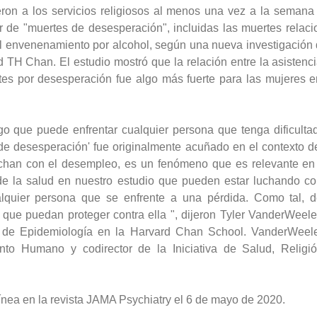
ron a los servicios religiosos al menos una vez a la semana 
de "muertes de desesperación", incluidas las muertes relacio
l envenenamiento por alcohol, según una nueva investigación d
d TH Chan. El estudio mostró que la
relación
entre la asistenci
es por desesperación fue algo más fuerte para las mujeres e
o que puede enfrentar cualquier persona que tenga dificulta
 de desesperación' fue originalmente acuñado en el contexto 
uchan con el desempleo, es un fenómeno que es relevante en
de la salud en nuestro estudio que pueden estar luchando 
alquier persona que se enfrente a una pérdida. Como tal, 
 que puedan proteger contra ella ", dijeron Tyler VanderWeel
de Epidemiología en la Harvard Chan School. VanderWeele 
to Humano y codirector de la Iniciativa de Salud, Religió
ínea en
la revista
JAMA Psychiatry el 6 de mayo de 2020.