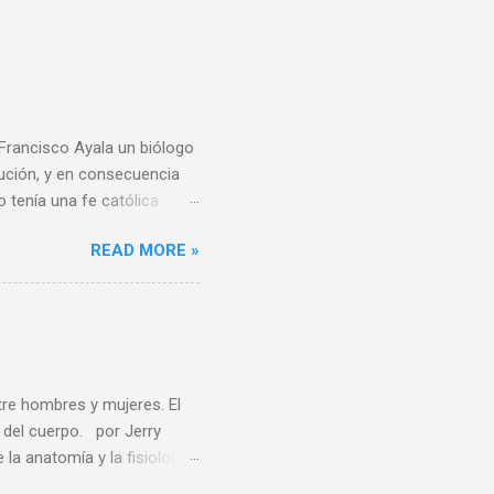
 Francisco Ayala un biólogo
lución, y en consecuencia
o tenía una fe católica
e todo al momento de
READ MORE »
derivar del conocimiento
reencias religiosas, el
usiones se puedan
iento del Dr. Ayala
os no lo son porque la
, es uno de los ...
tre hombres y mujeres. El
del cuerpo. por Jerry
 anatomía y la fisiología
felices por cambiar de