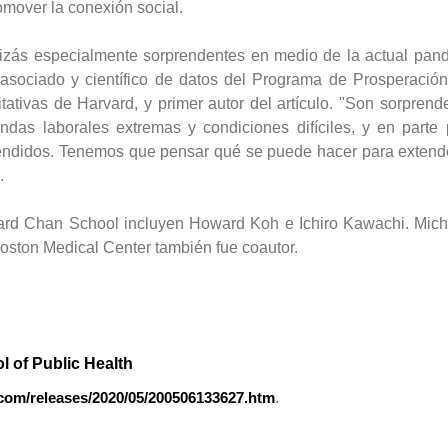
romover la conexión social.
uizás especialmente sorprendentes en medio de la actual pan
 asociado y científico de datos del Programa de Prosperación
tativas de Harvard, y primer autor del artículo. "Son sorprend
das laborales extremas y condiciones difíciles, y en parte
pendidos. Tenemos que pensar qué se puede hacer para extende
.
ard Chan School incluyen Howard Koh e Ichiro Kawachi. Micha
Boston Medical Center también fue coautor.
 of Public Health
.com/releases/2020/05/200506133627.htm
.