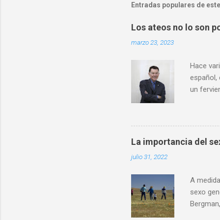
Entradas populares de este
Los ateos no lo son po
marzo 23, 2023
Hace vari
español,
un fervie
definida
hablar de
científic
conocimi
La importancia del sex
interpret
julio 31, 2022
comparto
ciencia l
A medida 
sexo gen
Bergman,
del cuer