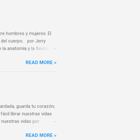
usiones se puedan
iento del Dr. Ayala
os no lo son porque la
, es uno de los ...
tre hombres y mujeres. El
del cuerpo. por Jerry
 anatomía y la fisiología
felices por cambiar de
READ MORE »
n el futuro. Este estudio
ía y genética, de que la
 los científicos sobre el
a a continuación, esta
re los sexos y plantea
aliza...
rdada, guarda tu corazón;
ácil librar nuestras vidas
 nuestras vidas por
 pensamiento que entra en la
READ MORE »
der que cuando un