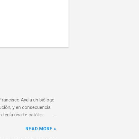
 Francisco Ayala un biólogo
lución, y en consecuencia
o tenía una fe católica
e todo al momento de
READ MORE »
derivar del conocimiento
reencias religiosas, el