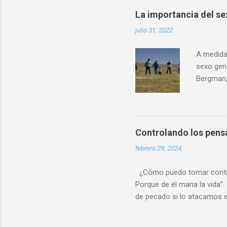
conocimi
La importancia del sex
interpret
julio 31, 2022
comparto
ciencia l
A medida 
sexo gen
Bergman,
del cuer
género. 
corrobor
disforia 
Controlando los pen
cuerpo h
febrero 29, 2024
mayor co
cuestione
¿Cómo puedo tomar control
Porque de él mana la vida”. 
de pecado si lo atacamos e
nuestras acciones, y luego 
mente ) y pecar (meditar s