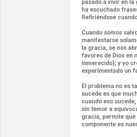
pasado a vivir en l
ha escuchado frases
Refiriéndose cuando 
Cuando somos salvos
manifestarse solame
la gracia, se nos a
favores de Dios en 
inmerecido); y yo cr
experimentado un fav
El problema no es t
sucede es que mucha
cuando eso sucede, s
sin temor a equivo
gracia, permite que 
componente es nues