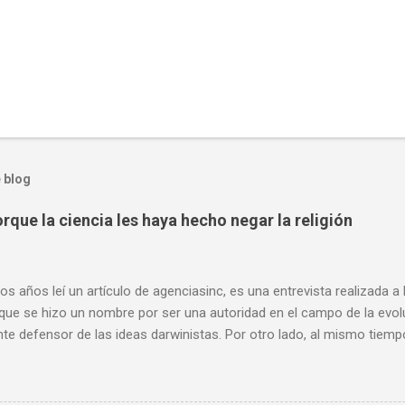
 blog
rque la ciencia les haya hecho negar la religión
os años leí un artículo de agenciasinc, es una entrevista realizada a
 que se hizo un nombre por ser una autoridad en el campo de la evo
nte defensor de las ideas darwinistas. Por otro lado, al mismo tiemp
, muchas de sus opiniones son consideraciones que comparto, sobr
l ateísmo de algunos científicos, y como este ateísmo no se puede 
o, dado que la ciencia no se dedica de oficio a descartar o confirmar c