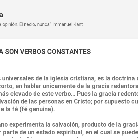
Ir al contenido principal
a
e opinión. El necio, nunca" Immanuel Kant
CIA SON VERBOS CONSTANTES
 universales de la iglesia cristiana, es la doctrina
orto, en hablar unicamente de la gracia redentora
más elevado de este verbo… Pues la gracia redento
lvación de las personas en Cristo; por supuesto cu
 la fé (fé genuina).
o experimenta la salvación, producto de la graci
 parte de un estado espiritual, en el cual se pued