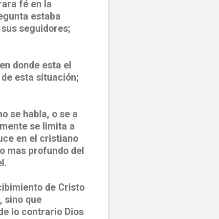
ara fé en la
regunta estaba
e sus seguidores;
en donde esta el
de esta situación;
no se habla, o se a
amente se limita a
uce en el cristiano
lo mas profundo del
l.
cibimiento de Cristo
, sino que
e lo contrario Dios