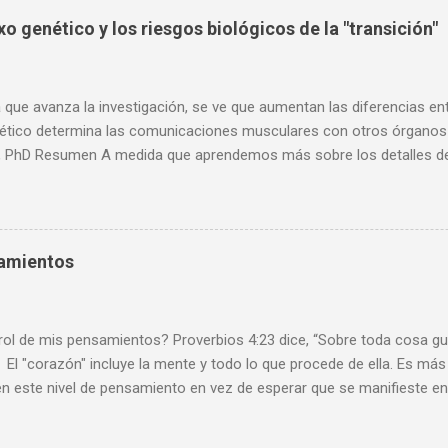
ento científico como tal es imparcial, aunque muchas de sus concl
o genético y los riesgos biológicos de la "transición"
ar a favor o en contra de la idea de un Dios. Dado el reciente fallecim
 con usted el siguiente artículo. Edgar Ramírez Redacción “Los ate
es haya hecho negar la religión, sino por otras razones” A sus 79 años
que avanza la investigación, se ve que aumentan las diferencias en
ético determina las comunicaciones musculares con otros órganos 
 PhD Resumen A medida que aprendemos más sobre los detalles de la
po humano, debemos considerar la prisa por ayudar a las personas in
Es probable que cause importantes problemas de salud lamentables e
a mi opinión a largo plazo, basada en muchos años enseñando biolog
de género requiere un psicólogo, no un cirujano. Cuanto más aprenden
samientos
umano, más complejo nos damos cuenta de que es. Como se muestr
mprensión de nuestros cuerpos también destaca los contrastes ent
s sobre cómo tratar de cambiar uno por el otro . Un nuevo estudio re
 de mis pensamientos? Proverbios 4:23 dice, “Sobre toda cosa gua
El "corazón" incluye la mente y todo lo que procede de ella. Es más f
n este nivel de pensamiento en vez de esperar que se manifieste en
intentar sacarlo. También hay una diferencia entre ser tentado ( un
obre un mal pensamiento y revolcarse en ello). Es importante enten