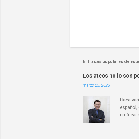
Entradas populares de este
Los ateos no lo son po
marzo 23, 2023
Hace vari
español,
un fervie
definida
hablar de
científic