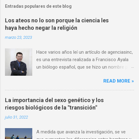
Entradas populares de este blog
Los ateos no lo son porque la ciencia les
haya hecho negar la religión
marzo 23, 2023
Hace varios años leí un artículo de agenciasinc,
es una entrevista realizada a Francisco Ayala
un biólogo español, que se hizo un nombre por
ser una autoridad en el campo de la evolución,
READ MORE »
y en consecuencia un ferviente defensor de las
ideas darwinistas. Por otro lado, al mismo
tiempo tenía una fe católica definida, muchas
La importancia del sexo genético y los
de sus opiniones son consideraciones que
riesgos biológicos de la "transición"
comparto, sobre todo al momento de hablar
julio 31, 2022
del ateísmo de algunos científicos, y como
este ateísmo no se puede derivar del
A medida que avanza la investigación, se ve
conocimiento científico, dado que la ciencia no