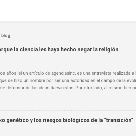
 blog
rque la ciencia les haya hecho negar la religión
os años leí un artículo de agenciasinc, es una entrevista realizada a
 que se hizo un nombre por ser una autoridad en el campo de la evo
nte defensor de las ideas darwinistas. Por otro lado, al mismo tiemp
, muchas de sus opiniones son consideraciones que comparto, sobr
l ateísmo de algunos científicos, y como este ateísmo no se puede 
o, dado que la ciencia no se dedica de oficio a descartar o confirmar c
ento científico como tal es imparcial, aunque muchas de sus concl
o genético y los riesgos biológicos de la "transición"
ar a favor o en contra de la idea de un Dios. Dado el reciente fallecim
 con usted el siguiente artículo. Edgar Ramírez Redacción “Los ate