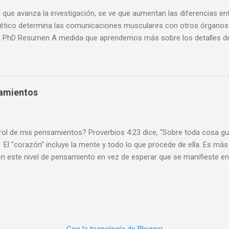
es haya hecho negar la religión, sino por otras razones” A sus 79 años
que avanza la investigación, se ve que aumentan las diferencias en
ético determina las comunicaciones musculares con otros órganos 
 PhD Resumen A medida que aprendemos más sobre los detalles de la
po humano, debemos considerar la prisa por ayudar a las personas in
Es probable que cause importantes problemas de salud lamentables e
a mi opinión a largo plazo, basada en muchos años enseñando biolog
de género requiere un psicólogo, no un cirujano. Cuanto más aprenden
samientos
umano, más complejo nos damos cuenta de que es. Como se muestr
mprensión de nuestros cuerpos también destaca los contrastes ent
s sobre cómo tratar de cambiar uno por el otro . Un nuevo estudio re
 de mis pensamientos? Proverbios 4:23 dice, “Sobre toda cosa gua
El "corazón" incluye la mente y todo lo que procede de ella. Es más f
n este nivel de pensamiento en vez de esperar que se manifieste en
intentar sacarlo. También hay una diferencia entre ser tentado ( un
obre un mal pensamiento y revolcarse en ello). Es importante enten
tra mente, lo examinamos basado en la Palabra de Dios y determin
lo rechazamos y lo reemplazamos con otro. Si ya hemos permitido 
más difícil cambiar el rumbo de nuestros pensamientos, tal como es 