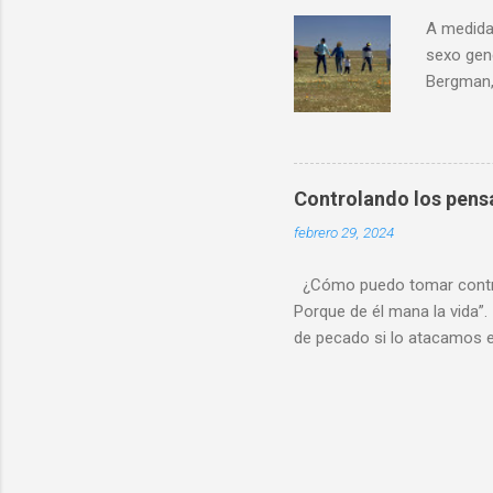
ciencia l
A medida 
sexo gen
Bergman,
del cuer
género. 
corrobor
disforia 
Controlando los pen
cuerpo h
febrero 29, 2024
mayor co
cuestione
¿Cómo puedo tomar control
Porque de él mana la vida”. 
de pecado si lo atacamos e
nuestras acciones, y luego 
mente ) y pecar (meditar s
pensamiento entra en nues
según ese pensamiento, o 
nuestros pensamientos, es 