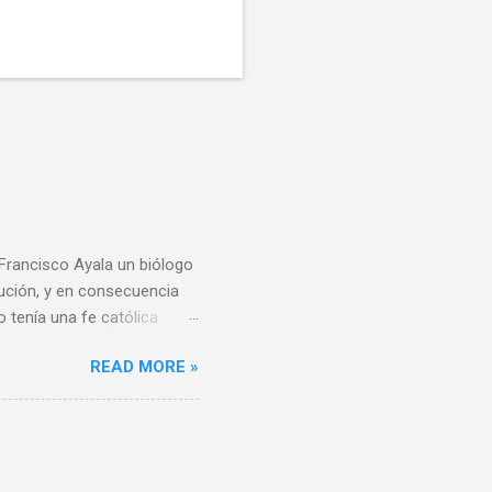
 Francisco Ayala un biólogo
lución, y en consecuencia
o tenía una fe católica
e todo al momento de
READ MORE »
derivar del conocimiento
reencias religiosas, el
usiones se puedan
iento del Dr. Ayala
os no lo son porque la