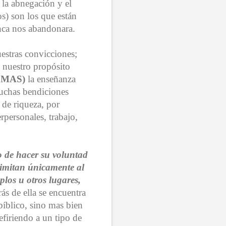
 la abnegación y el
os) son los que están
unca nos abandonara.
uestras convicciones;
e nuestro propósito
 MAS)
la enseñanza
muchas bendiciones
 de riqueza, por
rpersonales, trabajo,
o de hacer su voluntad
 limitan únicamente al
plos u otros lugares,
ás de ella se encuentra
bíblico, sino mas bien
efiriendo a un tipo de