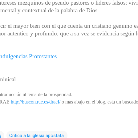
ereses mezquinos de pseudo pastores o lideres falsos; vivi
amental y contextual de la palabra de Dios.
cir el mayor bien con el que cuenta un cristiano genuino e
r autentico y profundo, que a su vez se evidencia según l
ndulgencias Protestantes
minical
troducción al tema de la prosperidad.
: DRAE
http://buscon.rae.es/draeI/
o mas abajo en el blog, esta un buscado
g
Critica a la iglesia apostata.