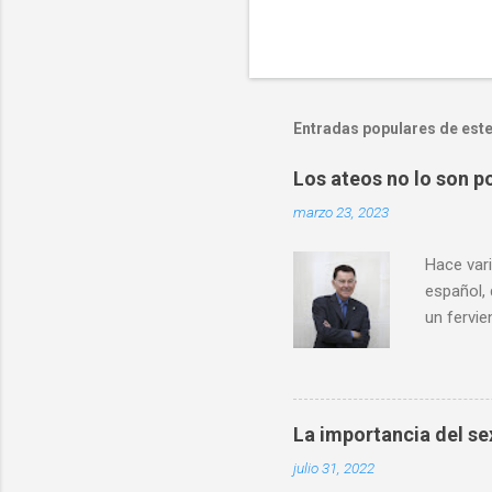
Entradas populares de este
Los ateos no lo son po
marzo 23, 2023
Hace vari
español,
un fervie
definida
hablar de
científic
conocimi
La importancia del sex
interpret
julio 31, 2022
comparto