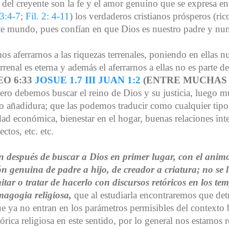
 del creyente son la fe y el amor genuino que se expresa en
13:4-7
;
Fil. 2: 4-11
) los verdaderos cristianos prósperos (ric
este mundo, pues confían en que Dios es nuestro padre y n
s aferrarnos a las riquezas terrenales, poniendo en ellas n
renal es eterna y además el aferrarnos a ellas no es parte d
O 6:33
JOSUE 1.7
III JUAN 1:2
(ENTRE MUCHAS
ero debemos buscar el reino de Dios y su justicia, luego 
 añadidura; que las podemos traducir como cualquier tipo
dad económica, bienestar en el hogar, buenas relaciones inte
ctos, etc. etc.
n después de buscar a Dios en primer lugar, con el anim
ión genuina de padre a hijo, de creador a criatura; no se
mitar
o tratar de hacerlo con discursos retóricos en los tem
magogia religiosa,
que al estudiarla encontraremos que detr
que ya no entran en los parámetros permisibles del contexto 
ica religiosa en este sentido, por lo general nos estamos r