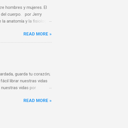
, es uno de los ...
tre hombres y mujeres. El
del cuerpo. por Jerry
 anatomía y la fisiología
felices por cambiar de
READ MORE »
n el futuro. Este estudio
ía y genética, de que la
 los científicos sobre el
a a continuación, esta
re los sexos y plantea
aliza...
rdada, guarda tu corazón;
ácil librar nuestras vidas
 nuestras vidas por
 pensamiento que entra en la
READ MORE »
der que cuando un
amos si debemos continuar
que se forme un hábito en
difícil sacar un vehículo