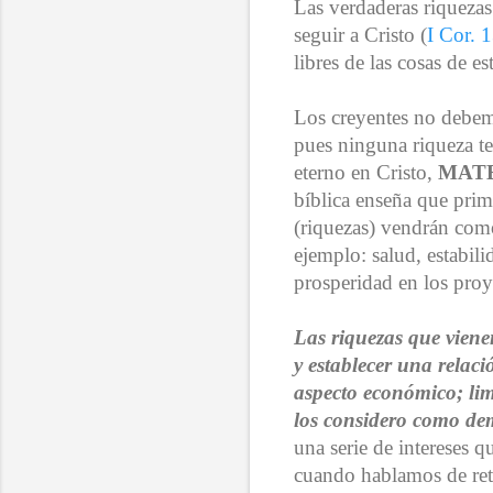
Las
verdaderas riquezas
seguir a Cristo (
I Cor. 
libres de las cosas de 
Los creyentes no debemo
pues ninguna riqueza ter
eterno en Cristo,
MATE
bíblica enseña que prim
(riquezas) vendrán como
ejemplo: salud, estabili
prosperidad en los proye
Las riquezas que viene
y establecer una relac
aspecto económico;
li
los considero como de
una serie de intereses 
cuando hablamos de retór