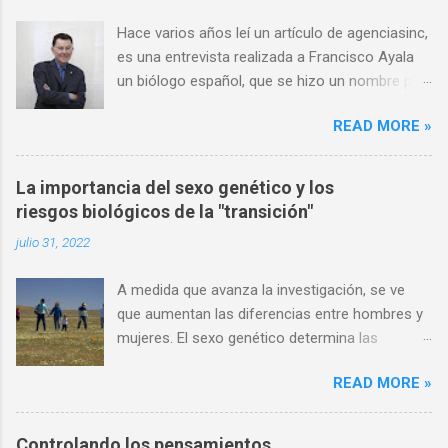
Hace varios años leí un artículo de agenciasinc,
es una entrevista realizada a Francisco Ayala
un biólogo español, que se hizo un nombre por
ser una autoridad en el campo de la evolución,
READ MORE »
y en consecuencia un ferviente defensor de las
ideas darwinistas. Por otro lado, al mismo
tiempo tenía una fe católica definida, muchas
La importancia del sexo genético y los
de sus opiniones son consideraciones que
riesgos biológicos de la "transición"
comparto, sobre todo al momento de hablar
julio 31, 2022
del ateísmo de algunos científicos, y como
este ateísmo no se puede derivar del
A medida que avanza la investigación, se ve
conocimiento científico, dado que la ciencia no
que aumentan las diferencias entre hombres y
se dedica de oficio a descartar o confirmar
mujeres. El sexo genético determina las
creencias religiosas, el conocimiento científico
comunicaciones musculares con otros
como tal es imparcial, aunque muchas de sus
READ MORE »
órganos del cuerpo. por Jerry Bergman, PhD
conclusiones se puedan interpretar a favor o
Resumen A medida que aprendemos más
en contra de la idea de un Dios. Dado el
sobre los detalles de la anatomía y la fisiología
reciente fallecimiento del Dr. Ayala comparto
Controlando los pensamientos