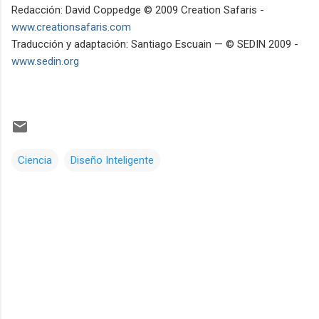
Redacción: David Coppedge © 2009 Creation Safaris -
www.creationsafaris.com
Traducción y adaptación: Santiago Escuain — © SEDIN 2009 -
www.sedin.org
Ciencia
Diseño Inteligente
C
o
m
e
n
t
a