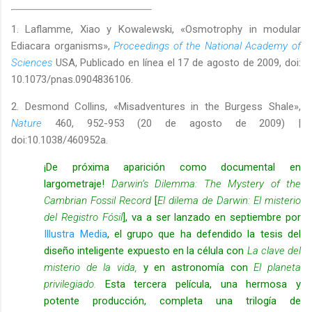
1. Laflamme, Xiao y Kowalewski, «Osmotrophy in modular
Ediacara organisms»,
Proceedings of the National Academy of
Sciences
USA, Publicado en línea el 17 de agosto de 2009, doi:
10.1073/pnas.0904836106.
2. Desmond Collins, «Misadventures in the Burgess Shale»,
Nature
460, 952-953 (20 de agosto de 2009) |
doi:10.1038/460952a.
¡De próxima aparición como documental en
largometraje!
Darwin’s Dilemma: The Mystery of the
Cambrian Fossil Record
[
El dilema de Darwin: El misterio
del Registro Fósil
], va a ser lanzado en septiembre por
Illustra Media
, el grupo que ha defendido la tesis del
diseño inteligente expuesto en la célula con
La clave del
misterio de la vida,
y en astronomía con
El planeta
privilegiado.
Esta tercera película, una hermosa y
potente producción, completa una trilogía de