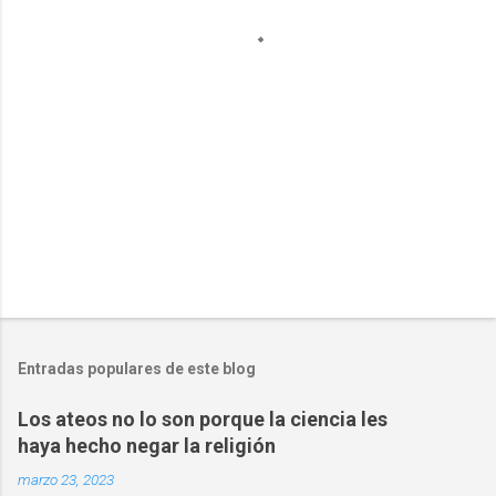
r
i
o
s
Entradas populares de este blog
Los ateos no lo son porque la ciencia les
haya hecho negar la religión
marzo 23, 2023