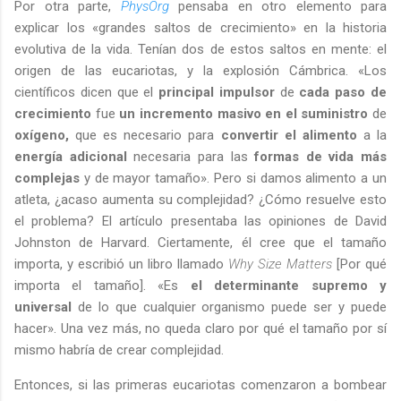
Por otra parte,
PhysOrg
pensaba en otro elemento para
explicar los «grandes saltos de crecimiento» en la historia
evolutiva de la vida. Tenían dos de estos saltos en mente: el
origen de las eucariotas, y la explosión Cámbrica. «Los
científicos dicen que el
principal impulsor
de
cada paso de
crecimiento
fue
un incremento masivo en el suministro
de
oxígeno,
que es necesario para
convertir el alimento
a la
energía adicional
necesaria para las
formas de vida más
complejas
y de mayor tamaño». Pero si damos alimento a un
atleta, ¿acaso aumenta su complejidad? ¿Cómo resuelve esto
el problema? El artículo presentaba las opiniones de David
Johnston de Harvard. Ciertamente, él cree que el tamaño
importa, y escribió un libro llamado
Why Size Matters
[Por qué
importa el tamaño]. «Es
el determinante supremo y
universal
de lo que cualquier organismo puede ser y puede
hacer». Una vez más, no queda claro por qué el tamaño por sí
mismo habría de crear complejidad.
Entonces, si las primeras eucariotas comenzaron a bombear