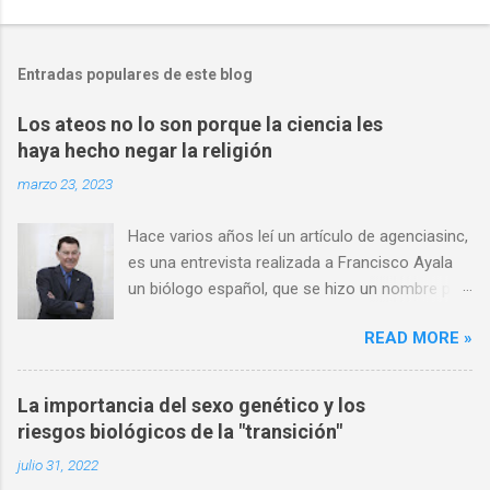
Entradas populares de este blog
Los ateos no lo son porque la ciencia les
haya hecho negar la religión
marzo 23, 2023
Hace varios años leí un artículo de agenciasinc,
es una entrevista realizada a Francisco Ayala
un biólogo español, que se hizo un nombre por
ser una autoridad en el campo de la evolución,
READ MORE »
y en consecuencia un ferviente defensor de las
ideas darwinistas. Por otro lado, al mismo
tiempo tenía una fe católica definida, muchas
La importancia del sexo genético y los
de sus opiniones son consideraciones que
riesgos biológicos de la "transición"
comparto, sobre todo al momento de hablar
julio 31, 2022
del ateísmo de algunos científicos, y como