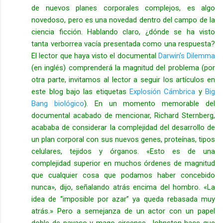
de nuevos planes corporales complejos, es algo
novedoso, pero es una novedad dentro del campo de la
ciencia ficción. Hablando claro, ¿dónde se ha visto
tanta verborrea vacía presentada como una respuesta?
El lector que haya visto el documental
Darwin’s Dilemma
(en inglés) comprenderá la magnitud del problema (por
otra parte, invitamos al lector a seguir los artículos en
este blog bajo las etiquetas
Explosión Cámbrica
y
Big
Bang biológico
). En un momento memorable del
documental acabado de mencionar, Richard Sternberg,
acababa de considerar la complejidad del desarrollo de
un plan corporal con sus nuevos genes, proteínas, tipos
celulares, tejidos y órganos. «Esto es de una
complejidad superior en muchos órdenes de magnitud
que cualquier cosa que podamos haber concebido
nunca», dijo, señalando atrás encima del hombro. «La
idea de “imposible por azar” ya queda rebasada muy
atrás.» Pero a semejanza de un actor con un papel
doble de payaso y mago circense, Johnston hace que