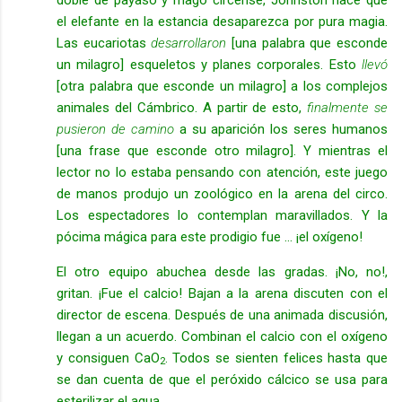
el elefante en la estancia desaparezca por pura magia.
Las eucariotas
desarrollaron
[una palabra que esconde
un milagro] esqueletos y planes corporales. Esto
llevó
[otra palabra que esconde un milagro] a los complejos
animales del Cámbrico. A partir de esto,
finalmente se
pusieron de camino
a su aparición los seres humanos
[una frase que esconde otro milagro]. Y mientras el
lector no lo estaba pensando con atención, este juego
de manos produjo un zoológico en la arena del circo.
Los espectadores lo contemplan maravillados. Y la
pócima mágica para este prodigio fue ... ¡el oxígeno!
El otro equipo abuchea desde las gradas. ¡No, no!,
gritan. ¡Fue el calcio! Bajan a la arena
discuten con el
director de escena. Después de una animada discusión,
llegan a un acuerdo. Combinan el calcio con el oxígeno
y consiguen CaO
. Todos se sienten felices hasta que
2
se dan cuenta de que el peróxido cálcico se usa para
esterilizar el agua.