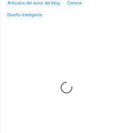
Articulos del autor del blog
Ciencia
Diseño Inteligente
C
o
m
e
n
t
a
r
i
o
s