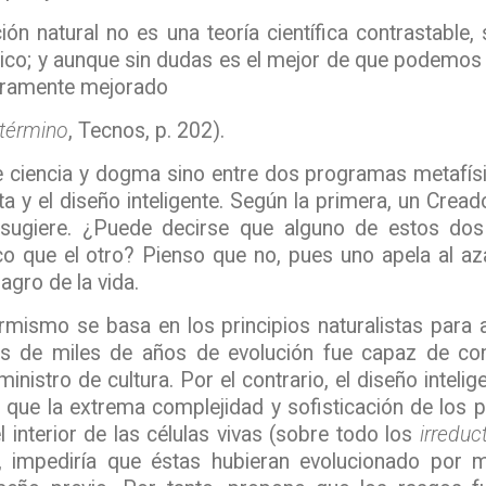
ción natural no es una teoría científica contrastabl
sico; y aunque sin dudas es el mejor de que podemos 
geramente mejorado
término
, Tecnos, p. 202).
e ciencia y dogma sino entre dos programas metafísi
sta y el diseño inteligente. Según la primera, un Cread
 sugiere. ¿Puede decirse que alguno de estos d
co que el otro? Pienso que no, pues uno apela al az
agro de la vida.
ormismo se basa en los principios naturalistas para a
és de miles de años de evolución fue capaz de co
ministro de cultura. Por el contrario, el diseño inteli
a que la extrema complejidad y sofisticación de los
l interior de las células vivas (sobre todo los
irredu
, impediría que éstas hubieran evolucionado por