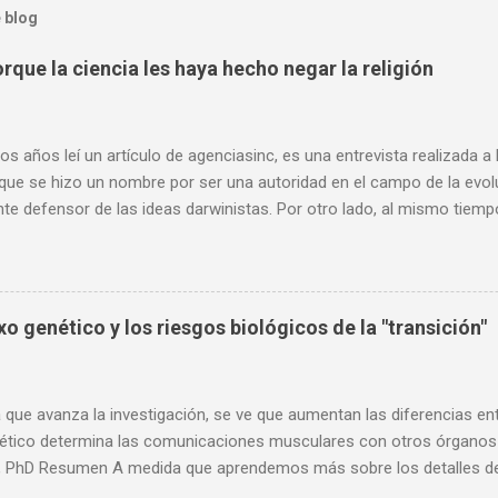
 blog
rque la ciencia les haya hecho negar la religión
os años leí un artículo de agenciasinc, es una entrevista realizada a
 que se hizo un nombre por ser una autoridad en el campo de la evo
nte defensor de las ideas darwinistas. Por otro lado, al mismo tiemp
, muchas de sus opiniones son consideraciones que comparto, sobr
l ateísmo de algunos científicos, y como este ateísmo no se puede 
o, dado que la ciencia no se dedica de oficio a descartar o confirmar c
ento científico como tal es imparcial, aunque muchas de sus concl
o genético y los riesgos biológicos de la "transición"
ar a favor o en contra de la idea de un Dios. Dado el reciente fallecim
 con usted el siguiente artículo. Edgar Ramírez Redacción “Los ate
es haya hecho negar la religión, sino por otras razones” A sus 79 años
que avanza la investigación, se ve que aumentan las diferencias en
ético determina las comunicaciones musculares con otros órganos 
 PhD Resumen A medida que aprendemos más sobre los detalles de la
po humano, debemos considerar la prisa por ayudar a las personas in