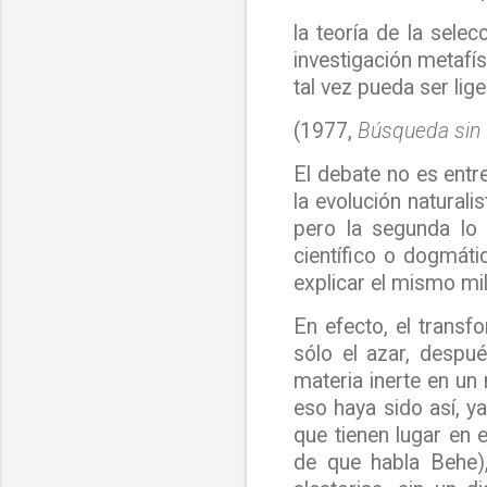
la teoría de la selec
investigación metafí
tal vez pueda ser li
(1977,
Búsqueda sin 
El debate no es entr
la evolución naturali
pero la segunda lo
científico o dogmáti
explicar el mismo mil
En efecto, el transf
sólo el azar, despu
materia inerte en un 
eso haya sido así, y
que tienen lugar en e
de que habla
Behe
)