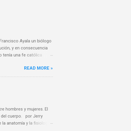
 Francisco Ayala un biólogo
lución, y en consecuencia
o tenía una fe católica
e todo al momento de
READ MORE »
derivar del conocimiento
reencias religiosas, el
usiones se puedan
iento del Dr. Ayala
os no lo son porque la
, es uno de los ...
tre hombres y mujeres. El
del cuerpo. por Jerry
 anatomía y la fisiología
felices por cambiar de