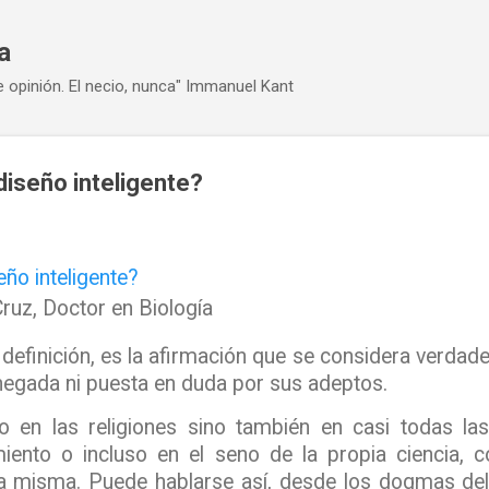
Ir al contenido principal
a
e opinión. El necio, nunca" Immanuel Kant
diseño inteligente?
ño inteligente?
Cruz, Doctor en Biología
definición, es la
afirmación que se considera verdader
negada ni puesta en duda por sus adeptos
.
en las religiones sino también en casi todas las 
ento o incluso en el seno de la propia ciencia,
 la misma. Puede hablarse así, desde los dogmas de