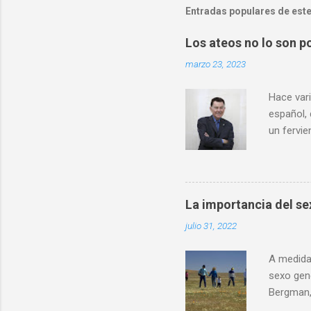
Entradas populares de este
Los ateos no lo son po
marzo 23, 2023
Hace vari
español,
un fervie
definida
hablar de
científic
conocimi
La importancia del sex
interpret
julio 31, 2022
comparto
ciencia l
A medida 
sexo gen
Bergman,
del cuer