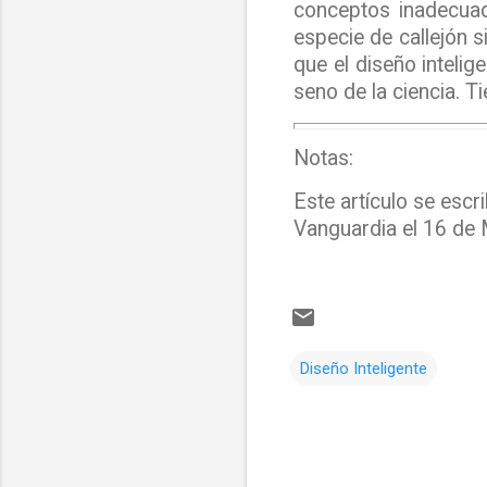
conceptos inadecuad
especie de callejón 
que el diseño intelig
seno de la ciencia. T
Notas:
Este artículo se escr
Vanguardia el 16 de
Diseño Inteligente
C
o
m