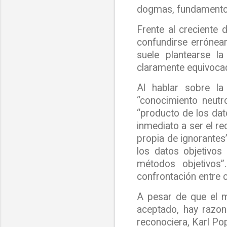
dogmas, fundamentos 
Frente al creciente 
confundirse errónea
suele plantearse la
claramente equivoca
Al hablar sobre l
“conocimiento neutr
“producto de los dato
inmediato a ser el rec
propia de ignorantes
los datos objetivos 
métodos objetivos”
confrontación entre 
A pesar de que el m
aceptado, hay razon
reconociera,
Karl Po