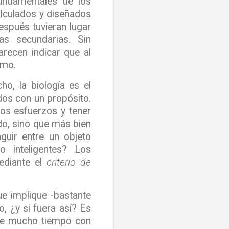
undamentales de los
alculados y diseñados
espués tuvieran lugar
as secundarias. Sin
recen indicar que al
imo.
echo,
la biología es el
ados con un propósito
.
cos esfuerzos y tener
do, sino que más bien
guir entre un objeto
o inteligentes? Los
ediante el
criterio de
ue implique -bastante
, ¿y si fuera así? Es
ante mucho tiempo con