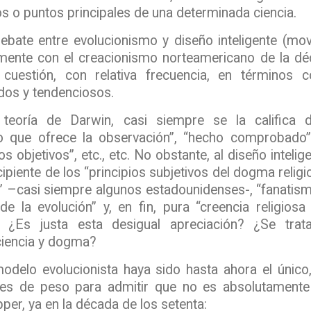
o puntos principales de una determinada ciencia.
debate entre evolucionismo y diseño inteligente (mo
mente con el creacionismo norteamericano de la dé
 cuestión, con relativa frecuencia, en términos
dos y tendenciosos.
a teoría de
Darwin
, casi siempre se la califica de
o que ofrece la observación”, “hecho comprobado” 
s objetivos”, etc., etc. No obstante, al diseño inteli
ipiente de los “principios subjetivos del dogma religio
” –casi siempre algunos estadounidenses-, “fanatism
de la evolución” y, en fin, pura “creencia religio
. ¿Es justa esta desigual apreciación? ¿Se tra
ciencia y dogma?
odelo evolucionista haya sido hasta ahora el único,
es de peso para admitir que no es absolutamente 
pper
, ya en la década de los setenta: