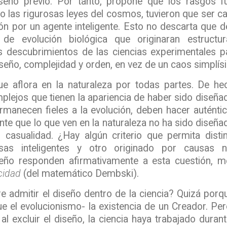
diseño previo. Por tanto, propone que
los rasgos f
 las rigurosas leyes del cosmos, tuvieron que ser c
ón por un agente inteligente
. Esto no descarta que d
 de evolución biológica que originaran estructur
s descubrimientos de las ciencias experimentales pa
diseño, complejidad y orden, en vez de un caos simplís
ue aflora en la naturaleza por todas partes. De h
plejos que tienen la apariencia de haber sido diseñ
manecen fieles a la evolución, deben hacer auténti
te que lo que ven en la naturaleza no ha sido diseña
 casualidad. ¿Hay algún criterio que permita distin
as inteligentes y otro originado por causas n
eño responden afirmativamente a esta cuestión, m
cidad
(del matemático
Dembski
).
e admitir el diseño dentro de la ciencia? Quizá porq
 el evolucionismo- la existencia de un Creador. Pero
al excluir el diseño, la ciencia haya trabajado dur