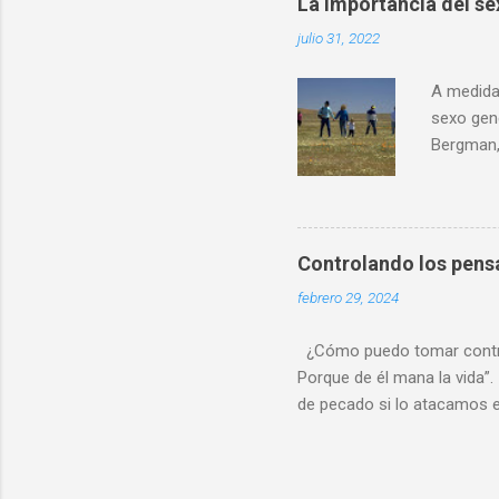
La importancia del sex
interpret
julio 31, 2022
comparto
ciencia l
A medida 
sexo gen
Bergman,
del cuer
género. 
corrobor
disforia 
Controlando los pen
cuerpo h
febrero 29, 2024
mayor co
cuestione
¿Cómo puedo tomar control
Porque de él mana la vida”. 
de pecado si lo atacamos e
nuestras acciones, y luego 
mente ) y pecar (meditar s
pensamiento entra en nues