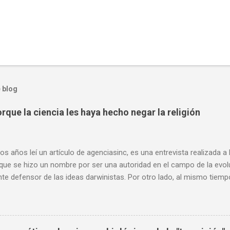
 blog
rque la ciencia les haya hecho negar la religión
os años leí un artículo de agenciasinc, es una entrevista realizada a
 que se hizo un nombre por ser una autoridad en el campo de la evo
nte defensor de las ideas darwinistas. Por otro lado, al mismo tiemp
, muchas de sus opiniones son consideraciones que comparto, sobr
l ateísmo de algunos científicos, y como este ateísmo no se puede 
o, dado que la ciencia no se dedica de oficio a descartar o confirmar c
ento científico como tal es imparcial, aunque muchas de sus concl