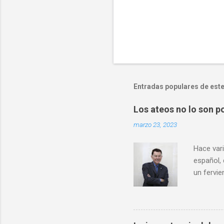
Entradas populares de este
Los ateos no lo son po
marzo 23, 2023
Hace vari
español,
un fervie
definida
hablar de
científic
conocimi