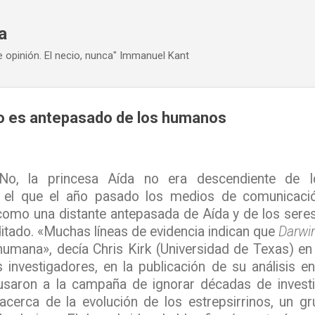
Ir al contenido principal
a
e opinión. El necio, nunca" Immanuel Kant
no es antepasado de los humanos
, la princesa Aída no era descendiente de 
n el que el año pasado los medios de comunicació
como una distante antepasada de Aída y de los ser
tado. «Muchas líneas de evidencia indican que
Darwi
humana», decía Chris Kirk (Universidad de Texas) en
s investigadores, en la publicación de su análisis e
saron a la campaña de ignorar décadas de invest
 acerca de la evolución de los estrepsirrinos, un 