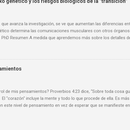
o genético y los riesgos biológicos de la "transición"
ar a favor o en contra de la idea de un Dios. Dado el reciente fallecim
 con usted el siguiente artículo. Edgar Ramírez Redacción “Los ate
es haya hecho negar la religión, sino por otras razones” A sus 79 años
que avanza la investigación, se ve que aumentan las diferencias en
ético determina las comunicaciones musculares con otros órganos 
 PhD Resumen A medida que aprendemos más sobre los detalles de la
po humano, debemos considerar la prisa por ayudar a las personas in
Es probable que cause importantes problemas de salud lamentables e
a mi opinión a largo plazo, basada en muchos años enseñando biolog
de género requiere un psicólogo, no un cirujano. Cuanto más aprenden
samientos
umano, más complejo nos damos cuenta de que es. Como se muestr
mprensión de nuestros cuerpos también destaca los contrastes ent
s sobre cómo tratar de cambiar uno por el otro . Un nuevo estudio re
 de mis pensamientos? Proverbios 4:23 dice, “Sobre toda cosa gua
El "corazón" incluye la mente y todo lo que procede de ella. Es más f
n este nivel de pensamiento en vez de esperar que se manifieste en
intentar sacarlo. También hay una diferencia entre ser tentado ( un
obre un mal pensamiento y revolcarse en ello). Es importante enten
tra mente, lo examinamos basado en la Palabra de Dios y determin