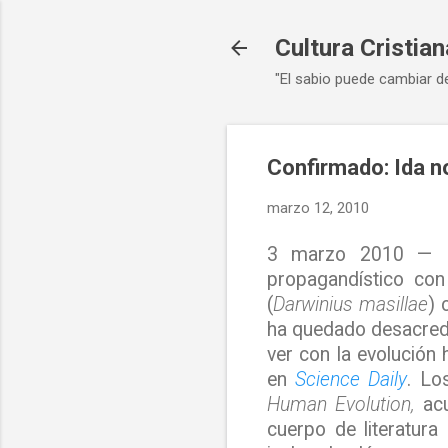
Cultura Cristian
"El sabio puede cambiar d
Confirmado: Ida 
marzo 12, 2010
3 marzo 2010 — No
propagandístico co
(
Darwinius masillae
) 
ha quedado desacredi
ver con la evolución 
en
Science Daily
. Lo
Human Evolution,
acu
cuerpo de literatura