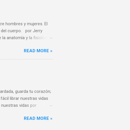
iento del Dr. Ayala
os no lo son porque la
, es uno de los ...
tre hombres y mujeres. El
del cuerpo. por Jerry
 anatomía y la fisiología
felices por cambiar de
READ MORE »
n el futuro. Este estudio
ía y genética, de que la
 los científicos sobre el
a a continuación, esta
re los sexos y plantea
aliza...
rdada, guarda tu corazón;
ácil librar nuestras vidas
 nuestras vidas por
 pensamiento que entra en la
READ MORE »
der que cuando un
amos si debemos continuar