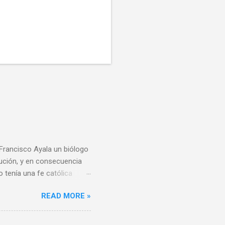
 Francisco Ayala un biólogo
lución, y en consecuencia
o tenía una fe católica
e todo al momento de
READ MORE »
derivar del conocimiento
reencias religiosas, el
usiones se puedan