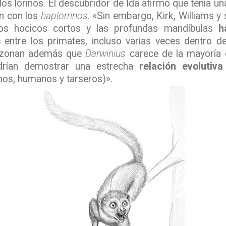
 los lorinos. El descubridor de Ida afirmó que tenía un
n con los
haplorrinos:
«Sin embargo, Kirk, Williams y
los hocicos cortos y las profundas mandíbulas
h
s
entre los primates, incluso varias veces dentro del
«Razonan además que
Darwinius
carece de la mayoría d
drían demostrar una estrecha
relación evolutiva
nos, humanos y tarseros)».