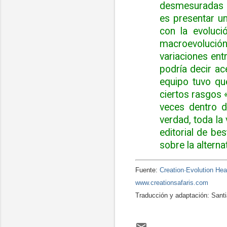
desmesuradas d
es presentar un
con la evoluc
macroevolución
variaciones ent
podría decir ac
equipo tuvo qu
ciertos rasgos 
veces dentro de
verdad, toda la
editorial de be
sobre la alterna
Fuente:
Creation·Evolution Hea
www.creationsafaris.com
Traducción y adaptación: San