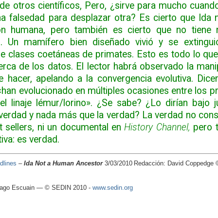
e otros científicos, Pero, ¿sirve para mucho cuand
a falsedad para desplazar otra? Es cierto que Ida 
ión humana, pero también es cierto que no tiene
. Un mamífero bien diseñado vivió y se extinguió
re clases coetáneas de primates. Esto es todo lo que
erca de los datos. El lector habrá observado la mani
e hacer, apelando a la convergencia evolutiva. Dice
«han evolucionado en múltiples ocasiones entre los pr
l linaje lémur/lorino». ¿Se sabe? ¿Lo dirían bajo 
 verdad y nada más que la verdad? La verdad no conse
st sellers, ni un documental en
History Channel,
pero t
tiva: es verdad.
dlines
–
Ida Not a Human Ancestor
3/03/2010
Redacción: David Coppedge © 
tiago Escuain — © SEDIN 2010 -
www.sedin.org