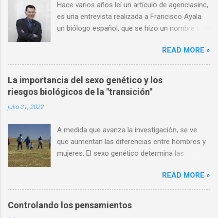
Hace varios años leí un artículo de agenciasinc,
es una entrevista realizada a Francisco Ayala
un biólogo español, que se hizo un nombre por
ser una autoridad en el campo de la evolución,
READ MORE »
y en consecuencia un ferviente defensor de las
ideas darwinistas. Por otro lado, al mismo
tiempo tenía una fe católica definida, muchas
La importancia del sexo genético y los
de sus opiniones son consideraciones que
riesgos biológicos de la "transición"
comparto, sobre todo al momento de hablar
julio 31, 2022
del ateísmo de algunos científicos, y como
este ateísmo no se puede derivar del
A medida que avanza la investigación, se ve
conocimiento científico, dado que la ciencia no
que aumentan las diferencias entre hombres y
se dedica de oficio a descartar o confirmar
mujeres. El sexo genético determina las
creencias religiosas, el conocimiento científico
comunicaciones musculares con otros
como tal es imparcial, aunque muchas de sus
READ MORE »
órganos del cuerpo. por Jerry Bergman, PhD
conclusiones se puedan interpretar a favor o
Resumen A medida que aprendemos más
en contra de la idea de un Dios. Dado el
sobre los detalles de la anatomía y la fisiología
reciente fallecimiento del Dr. Ayala comparto
Controlando los pensamientos
del cuerpo humano, debemos considerar la
con usted el siguiente artículo. Edgar Ramírez