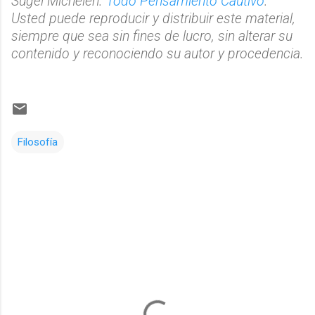
Sugel Michelén.
Todo Pensamiento Cautivo
.
Usted puede reproducir y distribuir este material,
siempre que sea sin fines de lucro, sin alterar su
contenido y reconociendo su autor y procedencia.
Filosofía
C
o
m
e
n
t
a
r