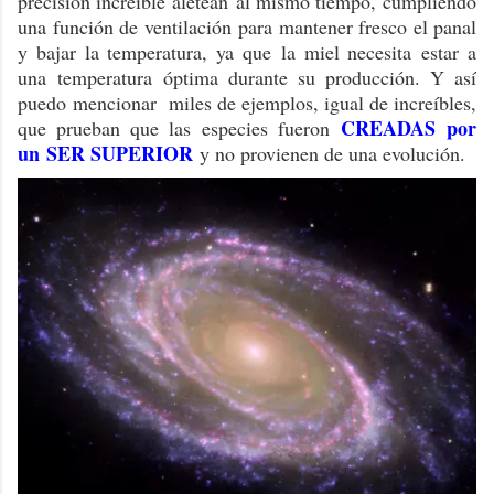
precisión increíble aletean al mismo tiempo, cumpliendo
una función de ventilación para mantener fresco el panal
y bajar la temperatura, ya que la miel necesita estar a
una temperatura óptima durante su producción. Y así
puedo mencionar miles de ejemplos, igual de increíbles,
CREADAS
por
que prueban que las especies fueron
un
SER SUPERIOR
y no provienen de una evolución.