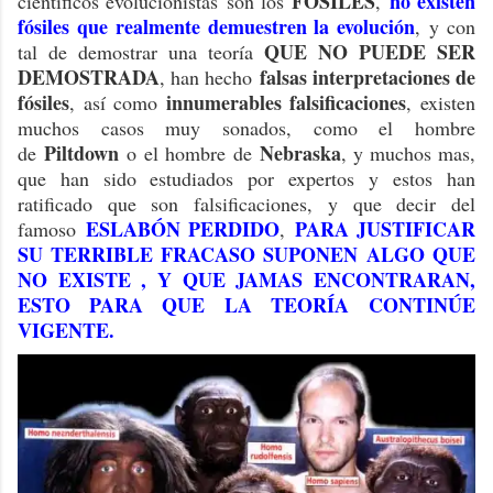
FÓSILES
no existen
científicos evolucionistas son los
,
fósiles que realmente demuestren la evolución
, y con
QUE NO PUEDE SER
tal de demostrar una teoría
DEMOSTRADA
falsas interpretaciones de
, han hecho
fósiles
innumerables falsificaciones
, así como
, existen
muchos casos muy sonados, como el hombre
Piltdown
Nebraska
de
o el hombre de
, y muchos mas,
que han sido estudiados por expertos y estos han
ratificado que son falsificaciones, y que decir del
ESLABÓN PERDIDO
PARA JUSTIFICAR
famoso
,
SU TERRIBLE FRACASO SUPONEN ALGO QUE
NO EXISTE , Y QUE JAMAS ENCONTRARAN,
ESTO PARA QUE LA TEORÍA CONTINÚE
VIGENTE.