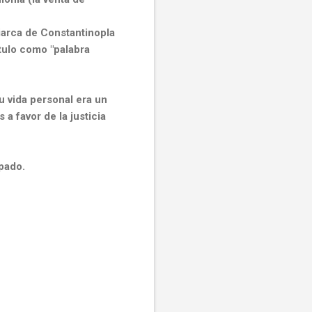
iarca
de Constantinopla
tulo como "palabra
u vida
personal era un
a favor de la justicia
pado.