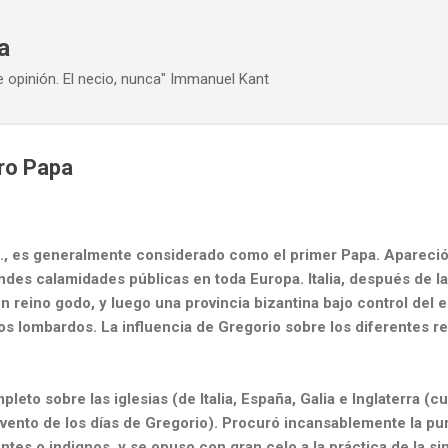
Ir al contenido principal
a
e opinión. El necio, nunca" Immanuel Kant
ro Papa
., es generalmente considerado como el primer Papa. Apareci
andes calamidades públicas en toda Europa. Italia,
después de la
un reino godo, y luego una
provincia bizantina bajo control del 
os
lombardos. La influencia de Gregorio sobre los diferentes r
leto sobre las iglesias (de Italia, España, Galia e Inglaterra (c
evento de los días de Gregorio). Procuró
incansablemente la puri
ntes o indignos, y se
opuso con gran celo a la práctica de la si