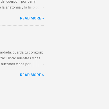
del cuerpo. por Jerry
 anatomía y la fisiología
felices por cambiar de
READ MORE »
n el futuro. Este estudio
ía y genética, de que la
 los científicos sobre el
a a continuación, esta
re los sexos y plantea
aliza...
rdada, guarda tu corazón;
ácil librar nuestras vidas
 nuestras vidas por
 pensamiento que entra en la
READ MORE »
der que cuando un
amos si debemos continuar
que se forme un hábito en
difícil sacar un vehículo