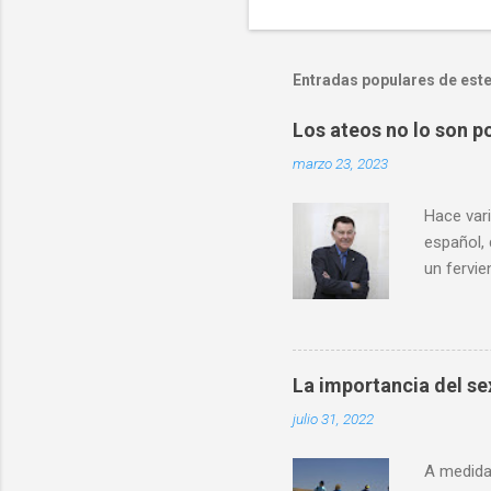
Entradas populares de este
Los ateos no lo son po
marzo 23, 2023
Hace vari
español,
un fervie
definida
hablar de
científic
conocimi
La importancia del sex
interpret
julio 31, 2022
comparto
ciencia l
A medida 