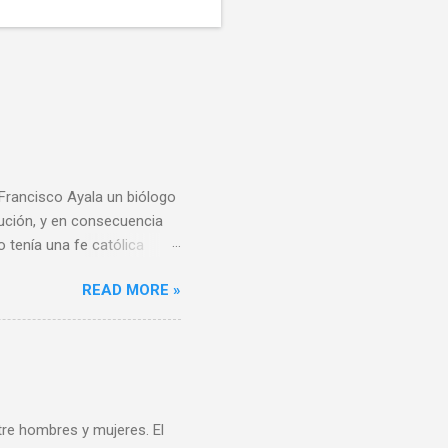
 Francisco Ayala un biólogo
lución, y en consecuencia
o tenía una fe católica
e todo al momento de
READ MORE »
derivar del conocimiento
reencias religiosas, el
usiones se puedan
iento del Dr. Ayala
os no lo son porque la
, es uno de los ...
tre hombres y mujeres. El