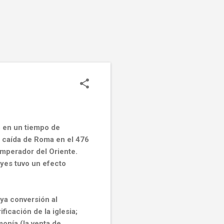
ó en
un tiempo de
 caída de Roma en el 476
emperador del Oriente.
eyes tuvo un efecto
uya
conversión al
ficación de la iglesia;
monía (la venta de