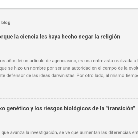
 blog
rque la ciencia les haya hecho negar la religión
os años leí un artículo de agenciasinc, es una entrevista realizada a
 que se hizo un nombre por ser una autoridad en el campo de la evo
nte defensor de las ideas darwinistas. Por otro lado, al mismo tiemp
, muchas de sus opiniones son consideraciones que comparto, sobr
l ateísmo de algunos científicos, y como este ateísmo no se puede 
o, dado que la ciencia no se dedica de oficio a descartar o confirmar c
ento científico como tal es imparcial, aunque muchas de sus concl
o genético y los riesgos biológicos de la "transición"
ar a favor o en contra de la idea de un Dios. Dado el reciente fallecim
 con usted el siguiente artículo. Edgar Ramírez Redacción “Los ate
es haya hecho negar la religión, sino por otras razones” A sus 79 años
que avanza la investigación, se ve que aumentan las diferencias en