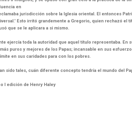
fluencia en
clamaba jurisdicción sobre la Iglesia oriental. El entonces Patr
iversal." Esto irritó grandemente a Gregorio, quien
rechazó el tí
husó que se le aplicara a si mismo.
 ejercía toda la autoridad que aquel título representaba. En s
más puros y mejores de los Papas; incansable en sus
esfuerzos 
límite en sus caridades para con los
pobres.
an sido tales, cuán diferente concepto tendría el mundo del
Pa
o I edición de Henry Haley