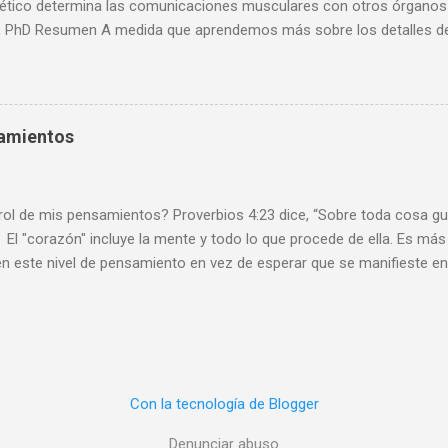
ético determina las comunicaciones musculares con otros órganos 
 PhD Resumen A medida que aprendemos más sobre los detalles de la
po humano, debemos considerar la prisa por ayudar a las personas in
Es probable que cause importantes problemas de salud lamentables e
a mi opinión a largo plazo, basada en muchos años enseñando biolog
de género requiere un psicólogo, no un cirujano. Cuanto más aprenden
samientos
umano, más complejo nos damos cuenta de que es. Como se muestr
mprensión de nuestros cuerpos también destaca los contrastes ent
s sobre cómo tratar de cambiar uno por el otro . Un nuevo estudio re
 de mis pensamientos? Proverbios 4:23 dice, “Sobre toda cosa gua
El "corazón" incluye la mente y todo lo que procede de ella. Es más f
n este nivel de pensamiento en vez de esperar que se manifieste en
intentar sacarlo. También hay una diferencia entre ser tentado ( un
obre un mal pensamiento y revolcarse en ello). Es importante enten
tra mente, lo examinamos basado en la Palabra de Dios y determin
lo rechazamos y lo reemplazamos con otro. Si ya hemos permitido 
más difícil cambiar el rumbo de nuestros pensamientos, tal como es 
Con la tecnología de Blogger
so y ponerlo sob...
Denunciar abuso