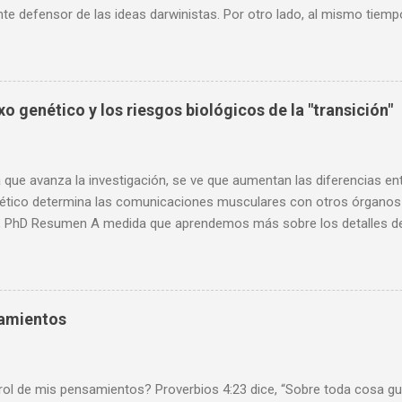
nte defensor de las ideas darwinistas. Por otro lado, al mismo tiemp
, muchas de sus opiniones son consideraciones que comparto, sobr
l ateísmo de algunos científicos, y como este ateísmo no se puede 
o, dado que la ciencia no se dedica de oficio a descartar o confirmar c
ento científico como tal es imparcial, aunque muchas de sus concl
o genético y los riesgos biológicos de la "transición"
ar a favor o en contra de la idea de un Dios. Dado el reciente fallecim
 con usted el siguiente artículo. Edgar Ramírez Redacción “Los ate
es haya hecho negar la religión, sino por otras razones” A sus 79 años
que avanza la investigación, se ve que aumentan las diferencias en
ético determina las comunicaciones musculares con otros órganos 
 PhD Resumen A medida que aprendemos más sobre los detalles de la
po humano, debemos considerar la prisa por ayudar a las personas in
Es probable que cause importantes problemas de salud lamentables e
a mi opinión a largo plazo, basada en muchos años enseñando biolog
de género requiere un psicólogo, no un cirujano. Cuanto más aprenden
samientos
umano, más complejo nos damos cuenta de que es. Como se muestr
mprensión de nuestros cuerpos también destaca los contrastes ent
s sobre cómo tratar de cambiar uno por el otro . Un nuevo estudio re
 de mis pensamientos? Proverbios 4:23 dice, “Sobre toda cosa gua