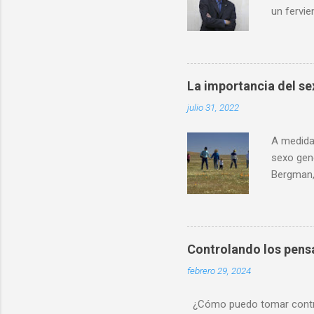
un fervie
definida
hablar de
científic
conocimi
La importancia del sex
interpret
julio 31, 2022
comparto
ciencia l
A medida 
sexo gen
Bergman,
del cuer
género. 
corrobor
disforia 
Controlando los pen
cuerpo h
febrero 29, 2024
mayor co
cuestione
¿Cómo puedo tomar control