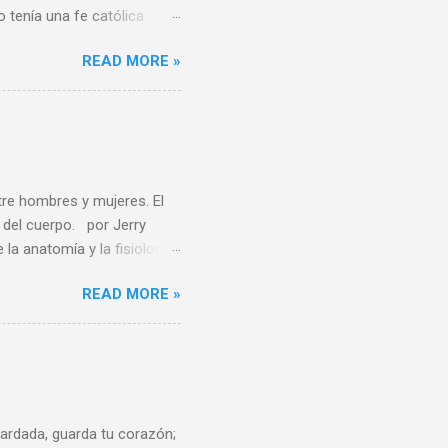
o tenía una fe católica
e todo al momento de
READ MORE »
derivar del conocimiento
reencias religiosas, el
usiones se puedan
iento del Dr. Ayala
os no lo son porque la
, es uno de los ...
tre hombres y mujeres. El
del cuerpo. por Jerry
 anatomía y la fisiología
felices por cambiar de
READ MORE »
n el futuro. Este estudio
ía y genética, de que la
 los científicos sobre el
a a continuación, esta
re los sexos y plantea
aliza...
rdada, guarda tu corazón;