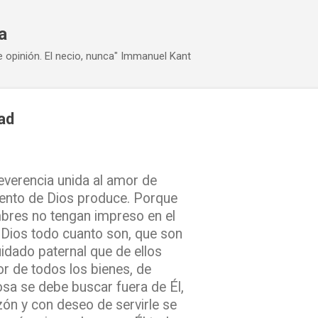
Ir al contenido principal
a
e opinión. El necio, nunca" Immanuel Kant
ad
everencia unida al amor de
iento de Dios produce. Porque
bres no tengan impreso en el
Dios todo cuanto son, que son
idado paternal que de ellos
tor de todos los bienes, de
osa se debe buscar fuera de Él,
ón y con deseo de servirle se