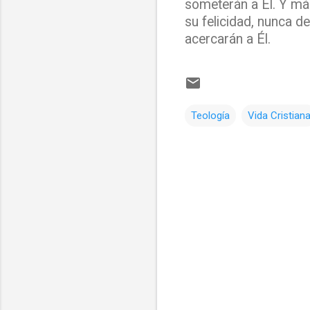
someterán a Él. Y más
su felicidad, nunca d
acercarán a Él.
Teología
Vida Cristian
C
o
m
e
n
t
a
r
i