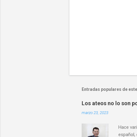
o
s
Entradas populares de este
Los ateos no lo son po
marzo 23, 2023
Hace vari
español,