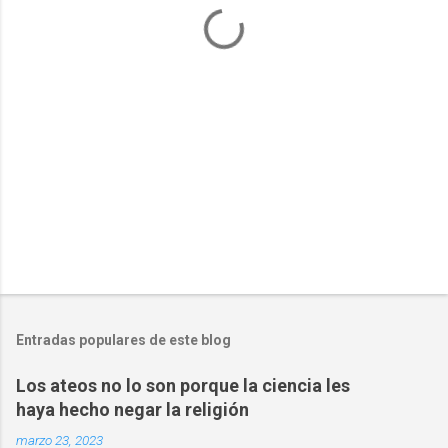
a
r
i
o
s
Entradas populares de este blog
Los ateos no lo son porque la ciencia les
haya hecho negar la religión
marzo 23, 2023