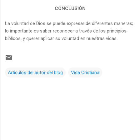
CONCLUSIÓN
La voluntad de Dios se puede expresar de diferentes maneras;
lo importante es saber reconocer a través de los principios
bíblicos, y querer aplicar su voluntad en nuestras vidas.
Articulos del autor del blog
Vida Cristiana
C
o
m
e
n
t