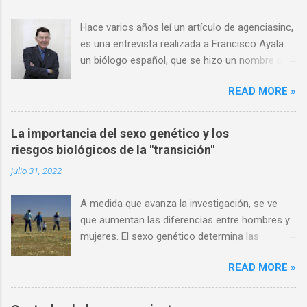
Hace varios años leí un artículo de agenciasinc,
es una entrevista realizada a Francisco Ayala
un biólogo español, que se hizo un nombre por
ser una autoridad en el campo de la evolución,
READ MORE »
y en consecuencia un ferviente defensor de las
ideas darwinistas. Por otro lado, al mismo
tiempo tenía una fe católica definida, muchas
La importancia del sexo genético y los
de sus opiniones son consideraciones que
riesgos biológicos de la "transición"
comparto, sobre todo al momento de hablar
julio 31, 2022
del ateísmo de algunos científicos, y como
este ateísmo no se puede derivar del
A medida que avanza la investigación, se ve
conocimiento científico, dado que la ciencia no
que aumentan las diferencias entre hombres y
se dedica de oficio a descartar o confirmar
mujeres. El sexo genético determina las
creencias religiosas, el conocimiento científico
comunicaciones musculares con otros
como tal es imparcial, aunque muchas de sus
READ MORE »
órganos del cuerpo. por Jerry Bergman, PhD
conclusiones se puedan interpretar a favor o
Resumen A medida que aprendemos más
en contra de la idea de un Dios. Dado el
sobre los detalles de la anatomía y la fisiología
reciente fallecimiento del Dr. Ayala comparto