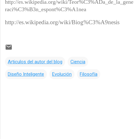
http://es.wikipedia.org/wiki/Teor%C3%ADa_de_la_gene
raci%C3%B3n_espont%C3%A1nea
http://es.wikipedia.org/wiki/Biog%C3%A9nesis
Articulos del autor del blog
Ciencia
Diseño Inteligente
Evolución
Filosofía
C
o
m
e
n
t