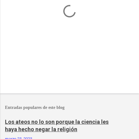
a
r
i
o
s
Entradas populares de este blog
Los ateos no lo son porque la ciencia les
haya hecho negar la religión
marzo 23, 2023