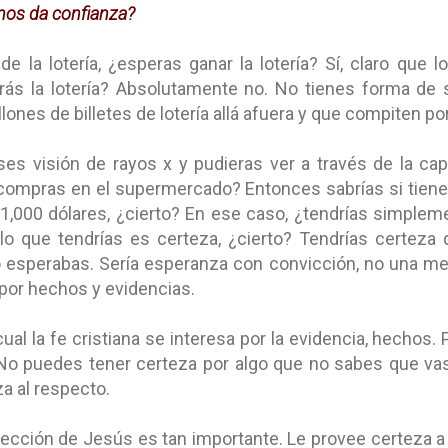
 nos da confianza?
de la lotería, ¿esperas ganar la lotería? Sí, claro que 
rás la lotería? Absolutamente no. No tienes forma de s
lones de billetes de lotería allá afuera y que compiten p
eses visión de rayos x y pudieras ver a través de la ca
e compras en el supermercado? Entonces sabrías si tiene
1,000 dólares, ¿cierto? En ese caso, ¿tendrías simple
lo que tendrías es certeza, ¿cierto? Tendrías certeza
o esperabas. Sería esperanza con convicción, no una me
por hechos y evidencias.
ual la fe cristiana se interesa por la evidencia, hechos. P
No puedes tener certeza por algo que no sabes que va
a al respecto.
rección de Jesús es tan importante. Le provee certeza a