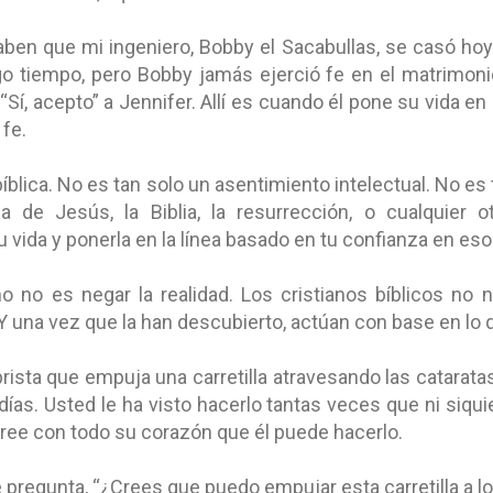
en que mi ingeniero, Bobby el Sacabullas, se casó hoy.
go tiempo, pero Bobby jamás ejerció fe en el matrimonio
o “Sí, acepto” a Jennifer. Allí es cuando él pone su vida en 
 fe.
íblica. No es tan solo un asentimiento intelectual. No e
 de Jesús, la Biblia, la resurrección, o cualquier o
u vida y ponerla en la línea basado en tu confianza en e
o no es negar la realidad. Los cristianos bíblicos no ni
 Y una vez que la han descubierto, actúan con base en lo
brista que empuja una carretilla atravesando las catarata
días. Usted le ha visto hacerlo tantas veces que ni siqu
cree con todo su corazón que él puede hacerlo.
e pregunta, “¿Crees que puedo empujar esta carretilla a lo 