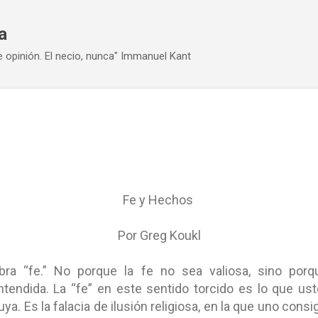
Ir al contenido principal
a
e opinión. El necio, nunca" Immanuel Kant
Fe y Hechos
Por Greg Koukl
ra “fe.” No porque la fe no sea valiosa, sino por
endida. La “fe” en este sentido torcido es lo que us
ya. Es la falacia de ilusión religiosa, en la que uno con