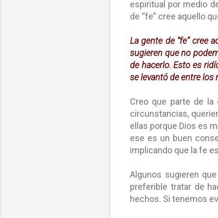
espiritual por medio d
de “fe” cree aquello qu
La gente de “fe” cree a
sugieren que no podemo
de hacerlo. Esto es rid
se levantó de entre los
Creo que parte de la 
circunstancias, queri
ellas porque Dios es m
ese es un buen consej
implicando que la fe e
Algunos sugieren que
preferible tratar de h
hechos. Si tenemos evi