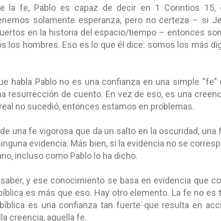
 de la fe, Pablo es capaz de decir en 1 Corintios
15,
tenemos solamente esperanza, pero no certeza – si J
muertos en la historia del espacio/tiempo – entonces s
s los hombres. Eso es lo que él dice: somos los más d
.
ue habla Pablo no es una confianza en una simple “fe” 
na resurrección de cuento. En vez de eso, es una creen
ón real no sucedió, entonces estamos en problemas.
 de una fe vigorosa que da un salto en la oscuridad, una
ninguna evidencia. Más bien, si la evidencia no se corres
ano, incluso como Pablo lo ha dicho.
 saber, y ese conocimiento se basa en evidencia que co
 bíblica es más que eso. Hay otro elemento. La fe no es t
 bíblica es una confianza tan fuerte que resulta en ac
a creencia, aquella fe.