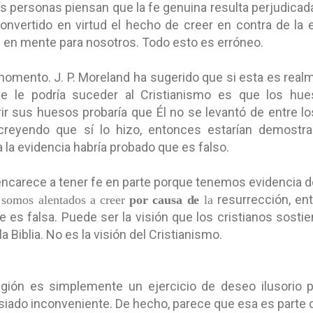
 personas piensan que la fe genuina resulta perjudicad
onvertido en virtud el hecho de creer en contra de la 
e en mente para nosotros. Todo esto es erróneo.
momento. J. P. Moreland ha sugerido que si esta es realme
ue le podría suceder al Cristianismo es que los hu
ir sus huesos probaría que Él no se levantó de entre l
 creyendo que sí lo hizo, entonces estarían demostra
 la evidencia habría probado que es falso.
encarece a tener fe en parte porque tenemos evidencia 
resurrección, e
s
o
m
os alentados
a
creer
po
r
c
a
u
sa
d
e
la
 fe es falsa. Puede ser la visión que los cristianos sos
la Biblia. No es la visión del Cristianismo.
ligión es simplemente un ejercicio de deseo ilusorio p
iado inconveniente. De hecho, parece que esa es parte de 