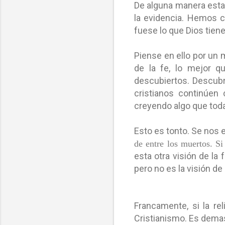
De alguna manera estas
la evidencia. Hemos c
fuese lo que Dios tien
Piense en ello por un 
de la fe, lo mejor q
descubiertos. Descubr
cristianos continúen
creyendo algo que toda
Esto es tonto. Se nos 
de entre
los
m
uertos.
S
i
esta otra visión de la
pero no es la visión de 
Francamente, si la re
Cristianismo. Es demas