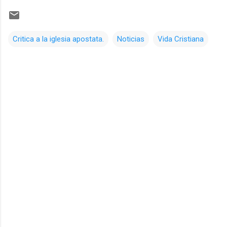
Critica a la iglesia apostata.
Noticias
Vida Cristiana
C
o
m
e
n
t
a
r
i
o
s