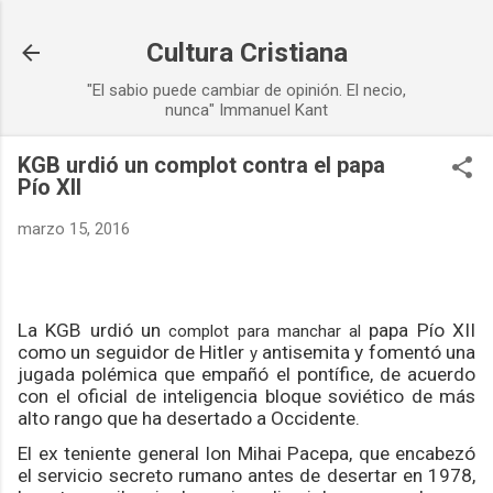
Ir al contenido principal
Cultura Cristiana
"El sabio puede cambiar de opinión. El necio,
nunca" Immanuel Kant
KGB urdió un complot contra el papa
Pío XII
marzo 15, 2016
La KGB urdió un
papa Pío XII
complot para manchar al
como un seguidor de Hitler
antisemita y fomentó una
y
jugada polémica que empañó el pontífice, de acuerdo
con el oficial de inteligencia bloque soviético de más
alto rango que ha desertado a Occidente.
El ex teniente general Ion Mihai Pacepa, que encabezó
el servicio secreto rumano antes de desertar en 1978,