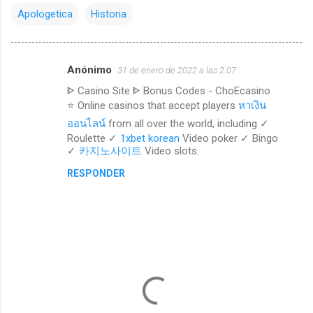
Apologetica
Historia
Anónimo
31 de enero de 2022 a las 2:07
C
ᐈ Casino Site ᐈ Bonus Codes - ChoEcasino
o
⭐ Online casinos that accept players
หาเงิน
m
ออนไลน์
from all over the world, including ✓
e
Roulette ✓
1xbet korean
Video poker ✓ Bingo
✓
카지노사이트
Video slots.
n
RESPONDER
t
a
r
i
o
s