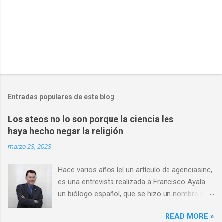
P
u
b
l
Entradas populares de este blog
i
c
Los ateos no lo son porque la ciencia les
a
haya hecho negar la religión
r
u
marzo 23, 2023
n
c
o
Hace varios años leí un artículo de agenciasinc,
m
es una entrevista realizada a Francisco Ayala
e
un biólogo español, que se hizo un nombre por
n
t
ser una autoridad en el campo de la evolución,
a
READ MORE »
y en consecuencia un ferviente defensor de las