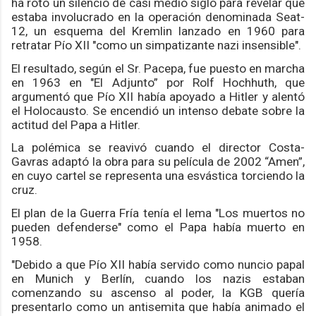
ha roto un silencio de casi medio siglo para revelar que
estaba involucrado en la operación denominada Seat-
12, un esquema del Kremlin lanzado en 1960 para
retratar Pío XII "como un simpatizante nazi insensible".
El resultado, según el Sr. Pacepa, fue puesto en marcha
en 1963 en "El Adjunto” por Rolf Hochhuth, que
argumentó que Pío XII había apoyado a Hitler y alentó
el Holocausto.
Se encendió un intenso debate sobre la
actitud del Papa a Hitler.
La polémica se reavivó cuando el director Costa-
Gavras adaptó la obra para su película de 2002 “Amen”,
en cuyo cartel se representa una esvástica torciendo la
cruz.
El plan de la Guerra Fría tenía el lema "Los muertos no
pueden defenderse" como el Papa había muerto en
1958.
"Debido a que Pío XII había servido como nuncio papal
en Munich y Berlín, cuando los nazis estaban
comenzando su ascenso al poder, la KGB quería
presentarlo como un antisemita que había animado el